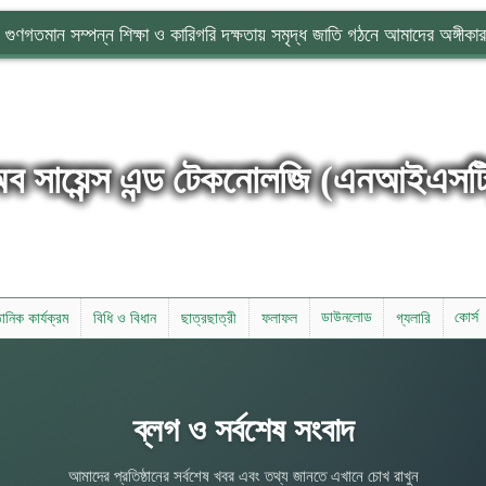
গুণগতমান সম্পন্ন শিক্ষা ও কারিগরি দক্ষতায় সমৃদ্ধ জাতি গঠনে আমাদের অঙ্গীকার
অব সায়েন্স এন্ড টেকনোলজি (এনআইএসট
ডাউনলোড
কোর্স
্ঠানিক কার্যক্রম
বিধি ও বিধান
ছাত্রছাত্রী
ফলাফল
গ্যলারি
ব্লগ ও সর্বশেষ সংবাদ
আমাদের প্রতিষ্ঠানের সর্বশেষ খবর এবং তথ্য জানতে এখানে চোখ রাখুন