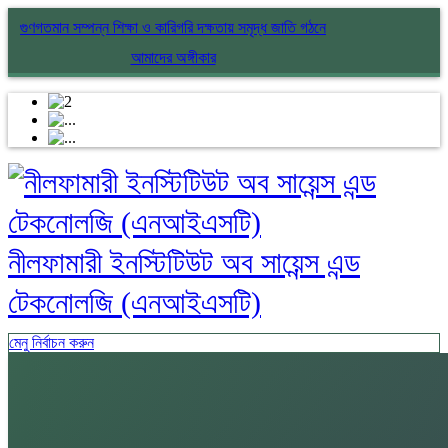
গুণগতমান সম্পন্ন শিক্ষা ও কারিগরি দক্ষতায় সমৃদ্ধ জাতি গঠনে
আমাদের অঙ্গীকার
নীলফামারী ইনস্টিটিউট অব সায়েন্স এন্ড
টেকনোলজি (এনআইএসটি)
মেনু নির্বাচন করুন