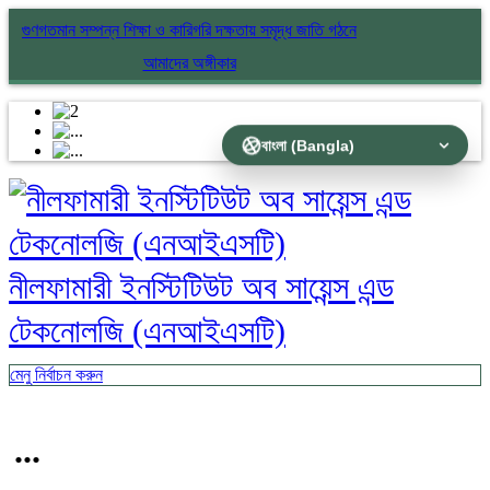
গুণগতমান সম্পন্ন শিক্ষা ও কারিগরি দক্ষতায় সমৃদ্ধ জাতি গঠনে
আমাদের অঙ্গীকার
নীলফামারী ইনস্টিটিউট অব সায়েন্স এন্ড
টেকনোলজি (এনআইএসটি)
মেনু নির্বাচন করুন
...