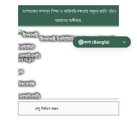
গুণগতমান সম্পন্ন শিক্ষা ও কারিগরি দক্ষতায় সমৃদ্ধ জাতি গঠনে
আমাদের অঙ্গীকার
নীলফামারী ইনস্টিটিউট অব সায়েন্স এন্ড টেকনোলজি
(এনআইএসটি)
মেনু নির্বাচন করুন