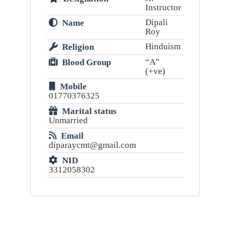
Instructor
Dipali
Name
Roy
Hinduism
Religion
“A”
Blood Group
(+ve)
Mobile
01770376325
Marital status
Unmarried
Email
diparaycmt@gmail.com
NID
3312058302