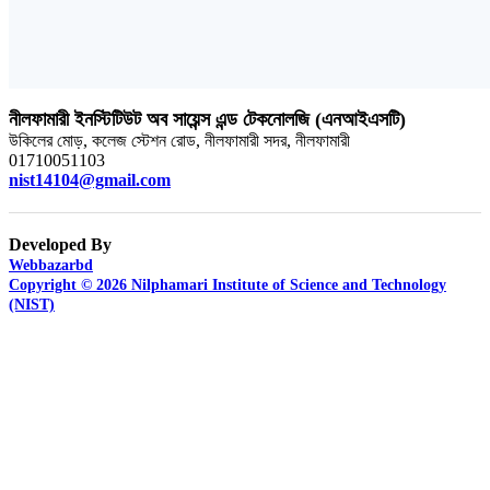
নীলফামারী ইনস্টিটিউট অব সায়েন্স এন্ড টেকনোলজি (এনআইএসটি)
উকিলের মোড়, কলেজ স্টেশন রোড, নীলফামারী সদর, নীলফামারী
01710051103
nist14104@gmail.com
Developed By
Webbazarbd
Copyright © 2026 Nilphamari Institute of Science and Technology
(NIST)