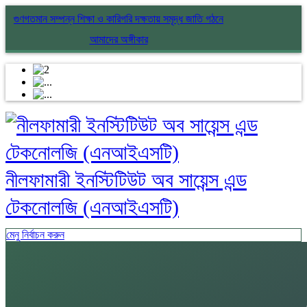
গুণগতমান সম্পন্ন শিক্ষা ও কারিগরি দক্ষতায় সমৃদ্ধ জাতি গঠনে
আমাদের অঙ্গীকার
নীলফামারী ইনস্টিটিউট অব সায়েন্স এন্ড
টেকনোলজি (এনআইএসটি)
মেনু নির্বাচন করুন