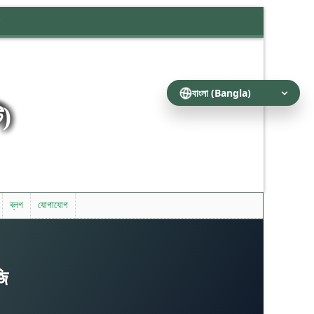
ি)
ব্লগ
যোগাযোগ
জি