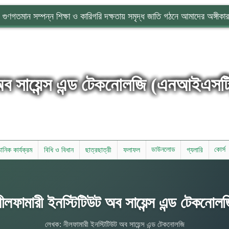
গুণগতমান সম্পন্ন শিক্ষা ও কারিগরি দক্ষতায় সমৃদ্ধ জাতি গঠনে আমাদের অঙ্গীকার
অব সায়েন্স এন্ড টেকনোলজি (এনআইএসট
ডাউনলোড
কোর্স
্ঠানিক কার্যক্রম
বিধি ও বিধান
ছাত্রছাত্রী
ফলাফল
গ্যলারি
ীলফামারী ইনস্টিটিউট অব সায়েন্স এন্ড টেকনোল
লেখক: নীলফামারী ইনস্টিটিউট অব সায়েন্স এন্ড টেকনোলজি