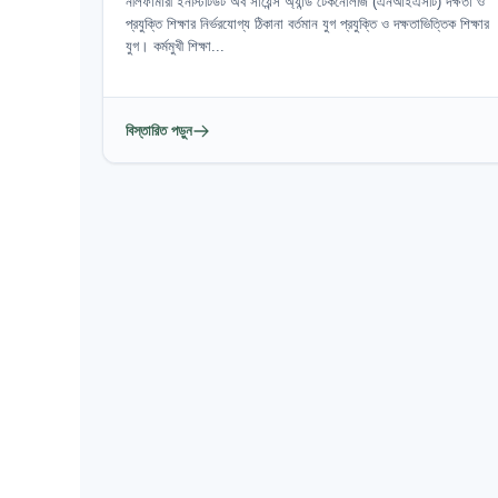
নীলফামারী ইনস্টিটিউট অব সায়েন্স অ্যান্ড টেকনোলজি (এনআইএসটি) দক্ষতা ও
প্রযুক্তি শিক্ষার নির্ভরযোগ্য ঠিকানা বর্তমান যুগ প্রযুক্তি ও দক্ষতাভিত্তিক শিক্ষার
যুগ। কর্মমুখী শিক্ষা...
বিস্তারিত পড়ুন