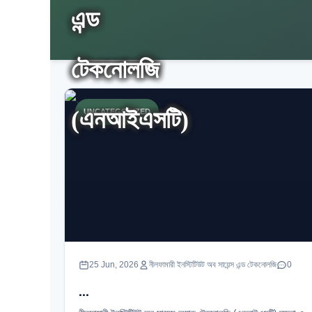
UNCATEGORIZED
25 Jun, 2026
নীলফামারী ইনস্টিটিউট অব সায়েন্স এন্ড টেকনোলজি
0
...