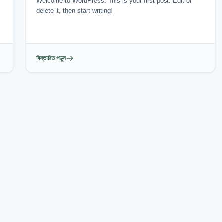
Welcome to WordPress. This is your first post. Edit or
delete it, then start writing!
বিস্তারিত পড়ুন