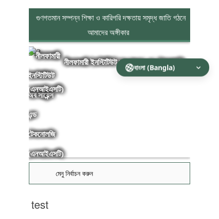
গুণগতমান সম্পন্ন শিক্ষা ও কারিগরি দক্ষতায় সমৃদ্ধ জাতি গঠনে
আমাদের অঙ্গীকার
নীলফামারী ইনস্টিটিউট অব সায়েন্স এন্ড টেকনোলজি
(এনআইএসটি)
মেনু নির্বাচন করুন
test