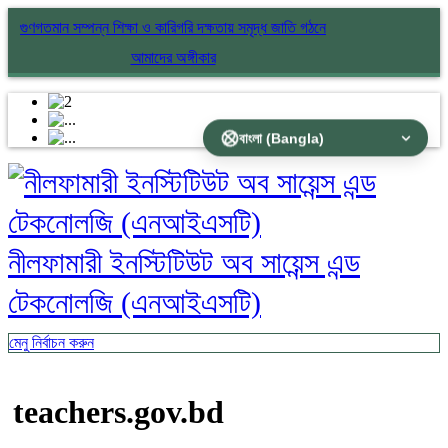
গুণগতমান সম্পন্ন শিক্ষা ও কারিগরি দক্ষতায় সমৃদ্ধ জাতি গঠনে
আমাদের অঙ্গীকার
নীলফামারী ইনস্টিটিউট অব সায়েন্স এন্ড
টেকনোলজি (এনআইএসটি)
মেনু নির্বাচন করুন
teachers.gov.bd