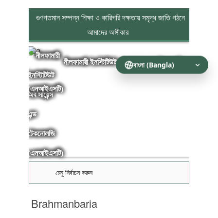
গুণগতমান সম্পন্ন শিক্ষা ও কারিগরি দক্ষতায় সমৃদ্ধ জাতি গঠনে
আমাদের অঙ্গীকার
নীলফামারী ইনস্টিটিউট অব সায়েন্স এন্ড টেকনোলজি
(এনআইএসটি)
মেনু নির্বাচন করুন
Brahmanbaria