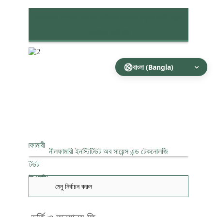
গুণগতমান সম্পন্ন শিক্ষা ও কারিগরি দক্ষতায় সমৃদ্ধ জাতি গঠনে
আমাদের অঙ্গীকার
নীলফামারী ইনস্টিটিউট অব সায়েন্স এন্ড টেকনোলজি
(এনআইএসটি)
মেনু নির্বাচন করুন
ভর্তি ও অন্যান্য ফি