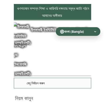
গুণগতমান সম্পন্ন শিক্ষা ও কারিগরি দক্ষতায় সমৃদ্ধ জাতি গঠনে
আমাদের অঙ্গীকার
নীলফামারী ইনস্টিটিউট অব সায়েন্স এন্ড টেকনোলজি
(এনআইএসটি)
মেনু নির্বাচন করুন
নিয়ম কানুন