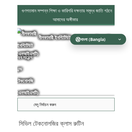
গুণগতমান সম্পন্ন শিক্ষা ও কারিগরি দক্ষতায় সমৃদ্ধ জাতি গঠনে
আমাদের অঙ্গীকার
নীলফামারী ইনস্টিটিউট অব সায়েন্স এন্ড টেকনোলজি
(এনআইএসটি)
মেনু নির্বাচন করুন
সিভিল টেকনোলজির ক্লাস রুটিন