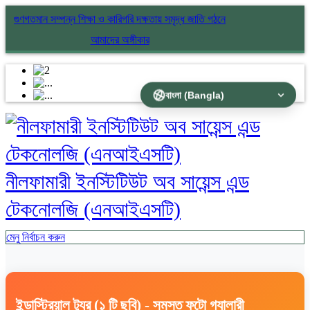
গুণগতমান সম্পন্ন শিক্ষা ও কারিগরি দক্ষতায় সমৃদ্ধ জাতি গঠনে
আমাদের অঙ্গীকার
নীলফামারী ইনস্টিটিউট অব সায়েন্স এন্ড
টেকনোলজি (এনআইএসটি)
মেনু নির্বাচন করুন
ইন্ডাস্ট্রিয়াল ট্যুর (১ টি ছবি) - সমস্ত ফটো গ্যালারী