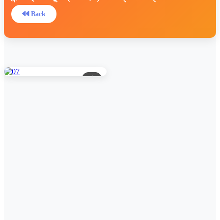
Back
১/১