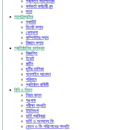
প্রাক্তন সভাপতিবৃন্দ
কর্মকর্তা কর্মচারী বৃন্দ
দাতা
সহপাঠক্রমিক
স্কাউট
ডিবেট ক্লাব
খেলাধূলা
কম্পিউটার ল্যাব
বিজ্ঞান ক্লাব
প্রাতিষ্ঠানিক কার্যক্রম
বিজ্ঞপ্তি
ইভেন্ট
রুটিন
ছুটির তালিকা
অনলাইন আবেদন
পরিবহন
প্রতিষ্ঠান বার্ষিকী
বিধি ও বিধান
নিয়ম কানুন
শৃঙ্খলা
পরীক্ষা পদ্ধতি
ইউনিফর্ম
ভর্তি প্রক্রিয়া
ভর্তি ও অন্যান্য ফি
বেতন ও ফি পরিশোধের পদ্ধতি