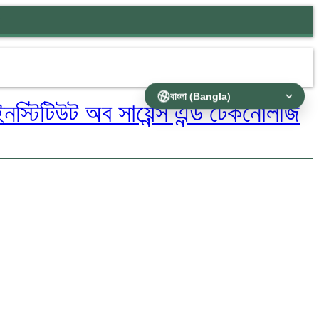
নস্টিটিউট অব সায়েন্স এন্ড টেকনোলজি