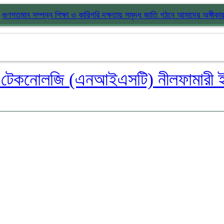
গুণগতমান সম্পন্ন শিক্ষা ও কারিগরি দক্ষতায় সমৃদ্ধ জাতি গঠনে আমাদের অঙ্গীকার
নীলফামারী ই