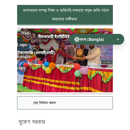
গুণগতমান সম্পন্ন শিক্ষা ও কারিগরি দক্ষতায় সমৃদ্ধ জাতি গঠনে
আমাদের অঙ্গীকার
নীলফামারী ইনস্টিটিউট অব সায়েন্স এন্ড
টেকনোলজি (এনআইএসটি)
মেনু নির্বাচন করুন
মুকেশ সরকার