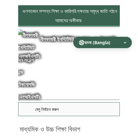
গুণগতমান সম্পন্ন শিক্ষা ও কারিগরি দক্ষতায় সমৃদ্ধ জাতি গঠনে
আমাদের অঙ্গীকার
নীলফামারী ইনস্টিটিউট অব সায়েন্স এন্ড টেকনোলজি
(এনআইএসটি)
মেনু নির্বাচন করুন
মাধ্যমিক ও উচ্চ শিক্ষা বিভাগ