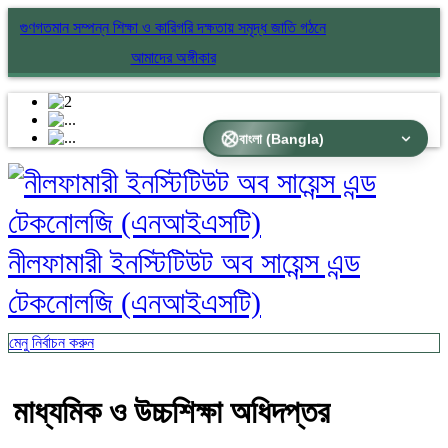
গুণগতমান সম্পন্ন শিক্ষা ও কারিগরি দক্ষতায় সমৃদ্ধ জাতি গঠনে
আমাদের অঙ্গীকার
নীলফামারী ইনস্টিটিউট অব সায়েন্স এন্ড
টেকনোলজি (এনআইএসটি)
মেনু নির্বাচন করুন
মাধ্যমিক ও উচ্চশিক্ষা অধিদপ্তর