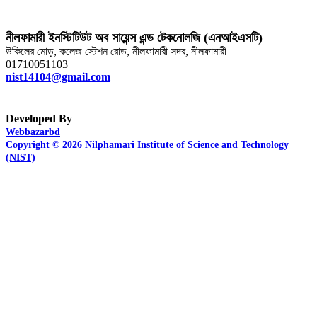
নীলফামারী ইনস্টিটিউট অব সায়েন্স এন্ড টেকনোলজি (এনআইএসটি)
উকিলের মোড়, কলেজ স্টেশন রোড, নীলফামারী সদর, নীলফামারী
01710051103
nist14104@gmail.com
Developed By
Webbazarbd
Copyright © 2026 Nilphamari Institute of Science and Technology
(NIST)