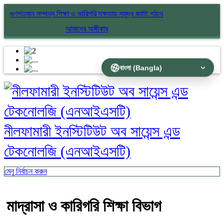
গুণগতমান সম্পন্ন শিক্ষা ও কারিগরি দক্ষতায় সমৃদ্ধ জাতি গঠনে
আমাদের অঙ্গীকার
নীলফামারী ইনস্টিটিউট অব সায়েন্স এন্ড
টেকনোলজি (এনআইএসটি)
মেনু নির্বাচন করুন
মাদ্রাসা ও কারিগরি শিক্ষা বিভাগ