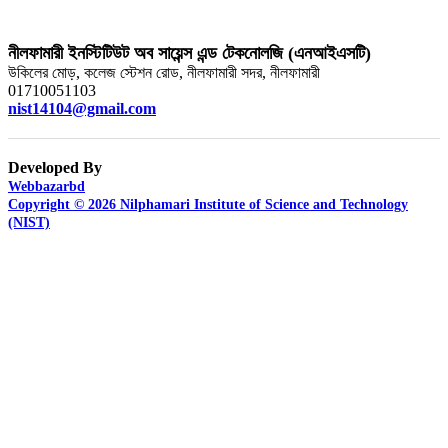
নীলফামারী ইনস্টিটিউট অব সায়েন্স এন্ড টেকনোলজি (এনআইএসটি)
উকিলের মোড়, কলেজ স্টেশন রোড, নীলফামারী সদর, নীলফামারী
01710051103
nist14104@gmail.com
Developed By
Webbazarbd
Copyright © 2026 Nilphamari Institute of Science and Technology
(NIST)