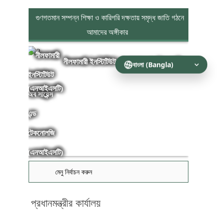
গুণগতমান সম্পন্ন শিক্ষা ও কারিগরি দক্ষতায় সমৃদ্ধ জাতি গঠনে
আমাদের অঙ্গীকার
নীলফামারী ইনস্টিটিউট অব সায়েন্স এন্ড টেকনোলজি
(এনআইএসটি)
মেনু নির্বাচন করুন
প্রধানমন্ত্রীর কার্যালয়