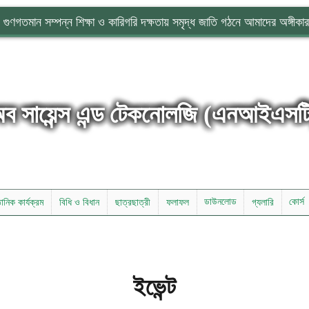
গুণগতমান সম্পন্ন শিক্ষা ও কারিগরি দক্ষতায় সমৃদ্ধ জাতি গঠনে আমাদের অঙ্গীকার
অব সায়েন্স এন্ড টেকনোলজি (এনআইএসট
ডাউনলোড
কোর্স
্ঠানিক কার্যক্রম
বিধি ও বিধান
ছাত্রছাত্রী
ফলাফল
গ্যলারি
ইভেন্ট