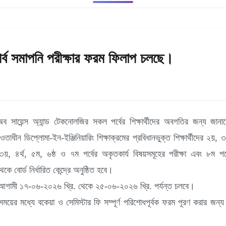
্ব সমাপনি পরীক্ষার ফরম ফিলাপ চলছে।
অব সায়েন্স অ্যান্ড টেকনোলজির সকল পর্বের শিক্ষার্থীদের অবগতির জন্য জানান
আওতাধীন ডিপ্লোমা-ইন-ইঞ্জিনিয়ারিং শিক্ষাক্রমের প্রবিধানভুক্ত শিক্ষার্থীদের ২য়
 ৩য়, ৪র্থ, ৫ম, ৬ষ্ঠ ও ৭ম পর্বের অকৃতকার্য বিষয়সমূহের পরীক্ষা এবং ৮ম পর
ে বোর্ড নির্ধারিত কেন্দ্রে অনুষ্ঠিত হবে।
রম আগামী ১৭-০৬-২০২৬ খ্রি. থেকে ২৫-০৬-২০২৬ খ্রি. পর্যন্ত চলবে।
 সময়ের মধ্যে বকেয়া ও সেমিস্টার ফি সম্পূর্ণ পরিশোধপূর্বক ফরম পূরণ করার জন্য ন