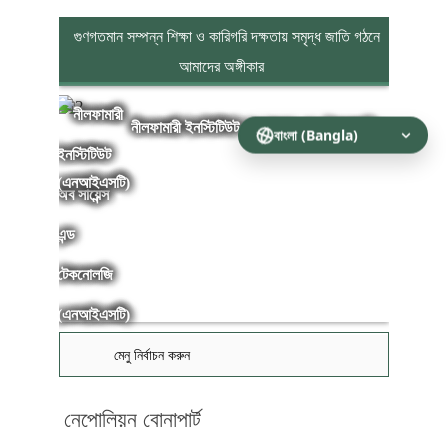
গুণগতমান সম্পন্ন শিক্ষা ও কারিগরি দক্ষতায় সমৃদ্ধ জাতি গঠনে
আমাদের অঙ্গীকার
নীলফামারী ইনস্টিটিউট অব সায়েন্স এন্ড টেকনোলজি
(এনআইএসটি)
মেনু নির্বাচন করুন
নেপোলিয়ন বোনাপার্ট