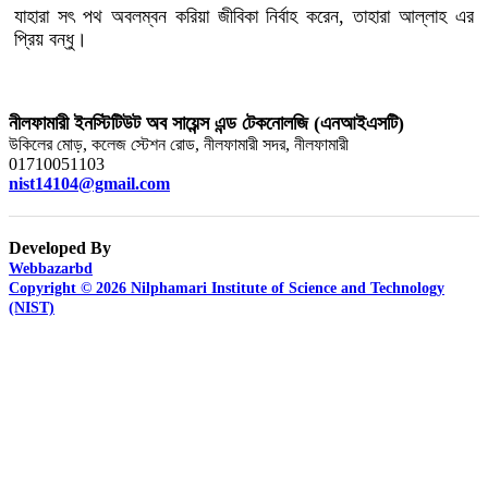
যাহারা সৎ পথ অবলম্বন করিয়া জীবিকা নির্বাহ করেন, তাহারা আল্লাহ এর
প্রিয় বন্ধু।
নীলফামারী ইনস্টিটিউট অব সায়েন্স এন্ড টেকনোলজি (এনআইএসটি)
উকিলের মোড়, কলেজ স্টেশন রোড, নীলফামারী সদর, নীলফামারী
01710051103
nist14104@gmail.com
Developed By
Webbazarbd
Copyright © 2026 Nilphamari Institute of Science and Technology
(NIST)