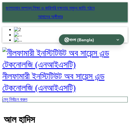
গুণগতমান সম্পন্ন শিক্ষা ও কারিগরি দক্ষতায় সমৃদ্ধ জাতি গঠনে
আমাদের অঙ্গীকার
নীলফামারী ইনস্টিটিউট অব সায়েন্স এন্ড
টেকনোলজি (এনআইএসটি)
মেনু নির্বাচন করুন
আল হাদিস