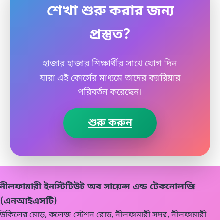
থেকে আবেদন করা যায় (প্রতিষ্ঠানের
শেখা শুরু করার জন্য
নীতিমালা অনুযায়ী)। বিদ্যুৎ ও প্রযুক্তি বিষয়ে
প্রস্তুত?
আগ্রহী শিক্ষার্থীরা এই কোর্সে ভর্তি হতে পারে।
হাজার হাজার শিক্ষার্থীর সাথে যোগ দিন
যারা এই কোর্সের মাধ্যমে তাদের ক্যারিয়ার
পরিবর্তন করেছেন।
শুরু করুন
নীলফামারী ইনস্টিটিউট অব সায়েন্স এন্ড টেকনোলজি
(এনআইএসটি)
উকিলের মোড়, কলেজ স্টেশন রোড, নীলফামারী সদর, নীলফামারী