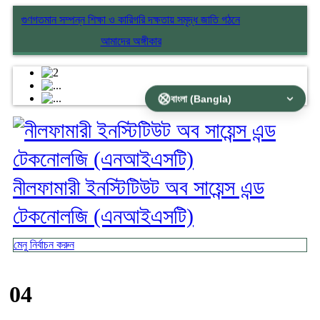
গুণগতমান সম্পন্ন শিক্ষা ও কারিগরি দক্ষতায় সমৃদ্ধ জাতি গঠনে
আমাদের অঙ্গীকার
নীলফামারী ইনস্টিটিউট অব সায়েন্স এন্ড
টেকনোলজি (এনআইএসটি)
মেনু নির্বাচন করুন
04